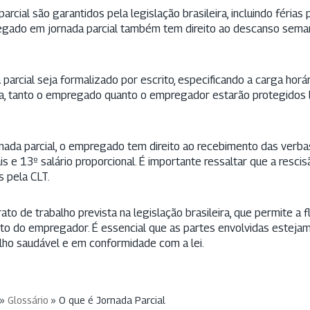
cial são garantidos pela legislação brasileira, incluindo férias 
mpregado em jornada parcial também tem direito ao descanso sem
rcial seja formalizado por escrito, especificando a carga horária
rma, tanto o empregado quanto o empregador estarão protegido
nada parcial, o empregado tem direito ao recebimento das verbas
ais e 13º salário proporcional. É importante ressaltar que a resci
s pela CLT.
to de trabalho prevista na legislação brasileira, que permite a f
to do empregador. É essencial que as partes envolvidas estejam
alho saudável e em conformidade com a lei.
»
Glossário
»
O que é Jornada Parcial