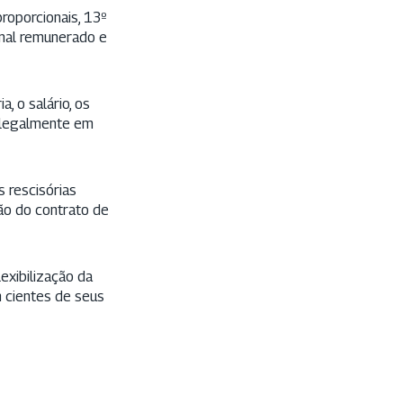
proporcionais, 13º
anal remunerado e
, o salário, os
s legalmente em
 rescisórias
são do contrato de
lexibilização da
 cientes de seus