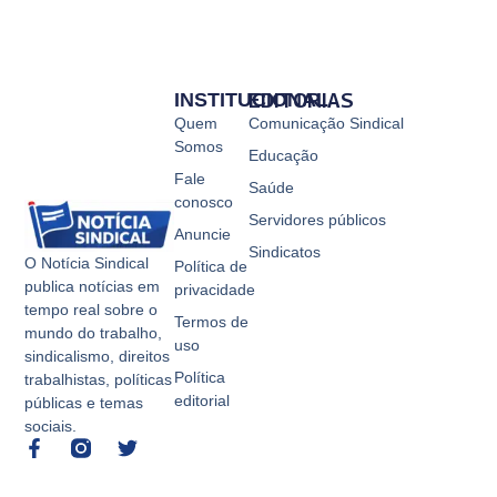
INSTITUCIONAL
EDITORIAS
Quem
Comunicação Sindical
Somos
Educação
Fale
Saúde
conosco
Servidores públicos
Anuncie
Sindicatos
O Notícia Sindical
Política de
publica notícias em
privacidade
tempo real sobre o
Termos de
mundo do trabalho,
uso
sindicalismo, direitos
Política
trabalhistas, políticas
editorial
públicas e temas
sociais.