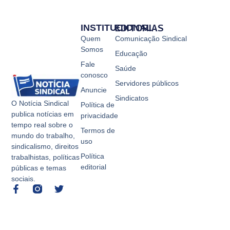
INSTITUCIONAL
EDITORIAS
Quem
Comunicação Sindical
Somos
Educação
Fale
Saúde
conosco
Servidores públicos
Anuncie
Sindicatos
O Notícia Sindical
Política de
publica notícias em
privacidade
tempo real sobre o
Termos de
mundo do trabalho,
uso
sindicalismo, direitos
Política
trabalhistas, políticas
editorial
públicas e temas
sociais.