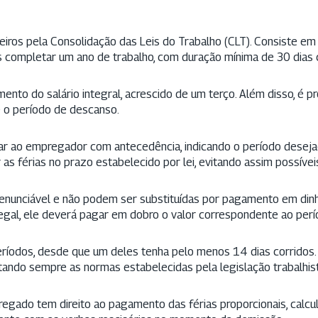
ileiros pela Consolidação das Leis do Trabalho (CLT). Consiste e
ompletar um ano de trabalho, com duração mínima de 30 dias c
mento do salário integral, acrescido de um terço. Além disso, é pr
e o período de descanso.
car ao empregador com antecedência, indicando o período deseja
s férias no prazo estabelecido por lei, evitando assim possívei
irrenunciável e não podem ser substituídas por pagamento em dinh
egal, ele deverá pagar em dobro o valor correspondente ao per
ríodos, desde que um deles tenha pelo menos 14 dias corridos.
ando sempre as normas estabelecidas pela legislação trabalhist
regado tem direito ao pagamento das férias proporcionais, calc