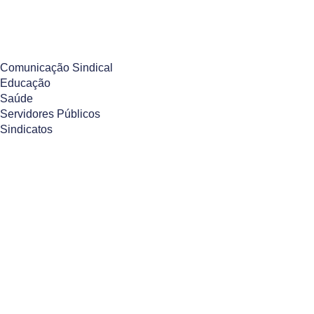
Pular
para
o
Comunicação Sindical
conteúdo
Educação
Saúde
Servidores Públicos
Sindicatos