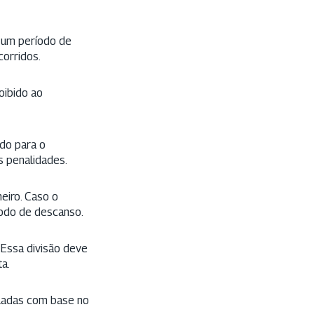
m um período de
orridos.
oibido ao
do para o
s penalidades.
eiro. Caso o
íodo de descanso.
 Essa divisão deve
a.
uladas com base no